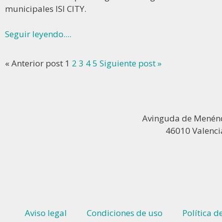
municipales ISI CITY.
Seguir leyendo....
« Anterior post
1
2
3
4
5
Siguiente post »
Avinguda de Menénd
46010 Valenci
Aviso legal
Condiciones de uso
Política d