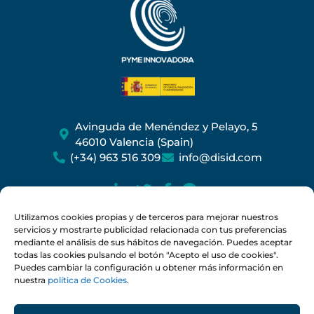
Avinguda de Menéndez y Pelayo, 5
46010 Valencia (Spain)
(+34) 963 516 309
info@disid.com
BLOG
Utilizamos cookies propias y de terceros para mejorar nuestros
servicios y mostrarte publicidad relacionada con tus preferencias
mediante el análisis de sus hábitos de navegación. Puedes aceptar
Aviso legal
Condiciones de uso
todas las cookies pulsando el botón "Acepto el uso de cookies".
Puedes cambiar la configuración u obtener más información en
Política de privacidad
Política de cookies
nuestra
política de Cookies
.
Plan de igualdad
Política de calidad