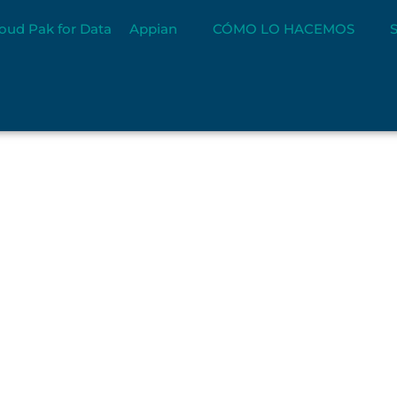
oud Pak for Data
Appian
CÓMO LO HACEMOS