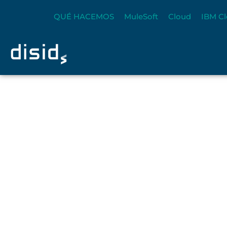
QUÉ HACEMOS
MuleSoft
Cloud
IBM Cl